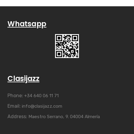
Whatsapp
Clasijazz
Phone:
+34 640 06 11 71
Email:
info@clasijazz.com
Address:
Maestro Serrano, 9. 04004 Almería