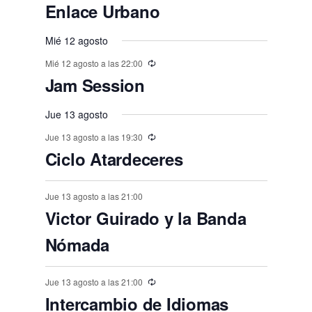
e
e
,
,
,
e
e
e
e
e
E
,
s
,
,
s
s
s
Enlace Urbano
o
o
o
o
o
o
o
t
t
t
t
t
t
t
n
n
v
n
n
n
n
n
,
,
,
,
,
s
s
,
s
s
s
o
o
Mié 12 agosto
o
o
o
o
o
e
t
t
t
t
t
t
t
,
,
,
,
,
,
s
Mié 12 agosto a las 22:00
s
s
s
s
s
n
o
o
o
o
o
o
o
Jam Session
,
t
,
,
,
,
,
,
s
s
s
s
s
s
o
Jue 13 agosto
,
,
,
,
,
,
s
Jue 13 agosto a las 19:30
Ciclo Atardeceres
Jue 13 agosto a las 21:00
Victor Guirado y la Banda
Nómada
Jue 13 agosto a las 21:00
Intercambio de Idiomas