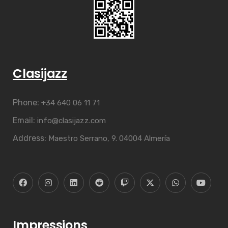
Clasijazz
Phone:
+34 640 06 11 71
Email:
info@clasijazz.com
Address:
Maestro Serrano, 9. 04004 Almería
Impressions