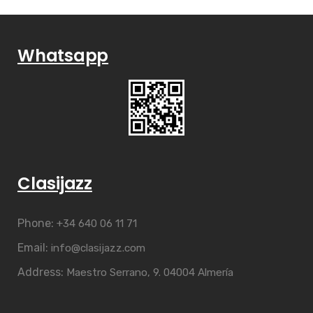
Whatsapp
Clasijazz
Phone:
+34 640 06 11 71
Email:
info@clasijazz.com
Address:
Maestro Serrano, 9. 04004 Almería