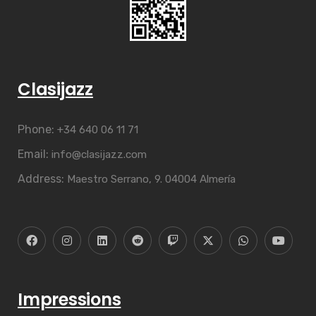
Clasijazz
Phone:
+34 640 06 11 71
Email:
info@clasijazz.com
Address:
Maestro Serrano, 9. 04004 Almería
Impressions