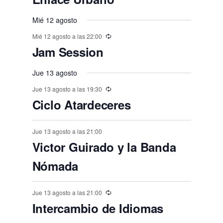
o
o
o
o
o
o
o
t
t
t
t
t
t
t
n
n
v
n
n
n
n
n
,
,
,
,
,
s
s
,
s
s
s
o
o
Mié 12 agosto
o
o
o
o
o
e
t
t
t
t
t
t
t
,
,
,
,
,
,
s
Mié 12 agosto a las 22:00
s
s
s
s
s
n
o
o
o
o
o
o
o
Jam Session
,
t
,
,
,
,
,
,
s
s
s
s
s
s
o
Jue 13 agosto
,
,
,
,
,
,
s
Jue 13 agosto a las 19:30
Ciclo Atardeceres
Jue 13 agosto a las 21:00
Victor Guirado y la Banda
Nómada
Jue 13 agosto a las 21:00
Intercambio de Idiomas