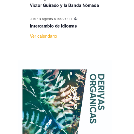
e
Victor Guirado y la Banda Nómada
E
Jue 13 agosto a las 21:00
Intercambio de Idiomas
v
Ver calendario
e
n
t
o
s