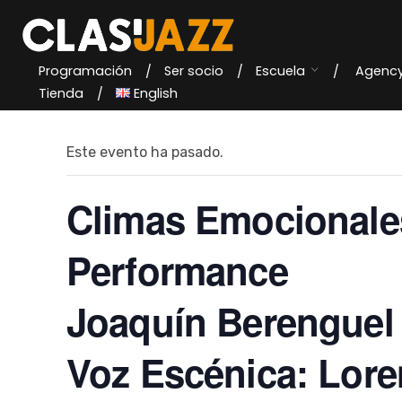
Skip
to
content
Programación
Ser socio
Escuela
Agenc
« Todos los Eventos
Tienda
English
Este evento ha pasado.
Climas Emocionale
Performance
Joaquín Berenguel
Voz Escénica: Lor