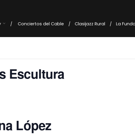
y
Conciertos del Cable
Clasijazz Rural
La Fund
s Escultura
ena López