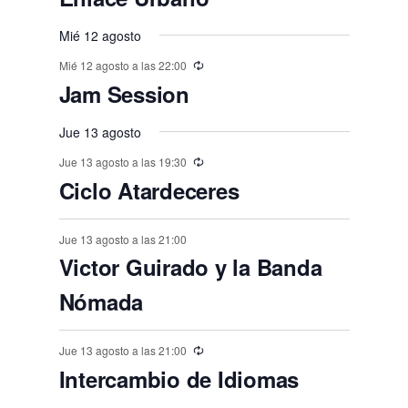
o
o
t
t
t
t
t
t
t
n
n
v
n
n
n
n
n
,
,
,
,
,
s
s
,
s
s
s
o
o
Mié 12 agosto
o
o
o
o
o
e
t
t
t
t
t
t
t
,
,
,
,
,
,
s
Mié 12 agosto a las 22:00
s
s
s
s
s
n
o
o
o
o
o
o
o
Jam Session
,
t
,
,
,
,
,
,
s
s
s
s
s
s
o
Jue 13 agosto
,
,
,
,
,
,
s
Jue 13 agosto a las 19:30
Ciclo Atardeceres
Jue 13 agosto a las 21:00
Victor Guirado y la Banda
Nómada
Jue 13 agosto a las 21:00
Intercambio de Idiomas