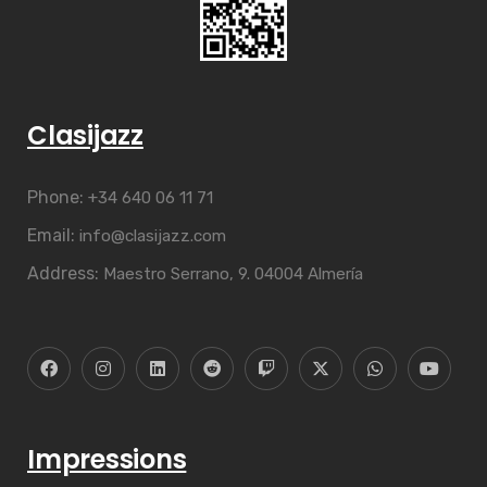
Clasijazz
Phone:
+34 640 06 11 71
Email:
info@clasijazz.com
Address:
Maestro Serrano, 9. 04004 Almería
Impressions