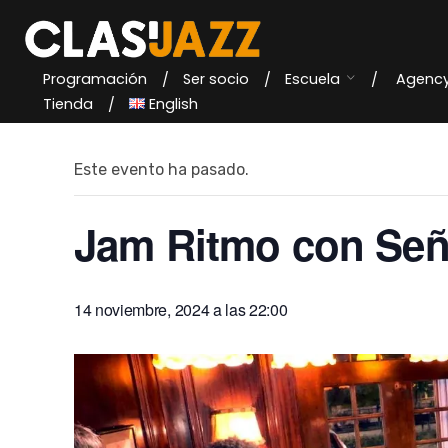
Skip
to
content
Programación
Ser socio
Escuela
Agenc
« Todos los Eventos
Tienda
English
Este evento ha pasado.
Jam Ritmo con Seña
14 noviembre, 2024 a las 22:00