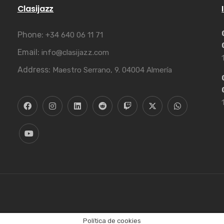
Clasijazz
Phone:
+34 640 06 11 71
Email:
info@clasijazz.com
Address:
Maestro Serrano, 9. 04004 Almería
Política de cookies