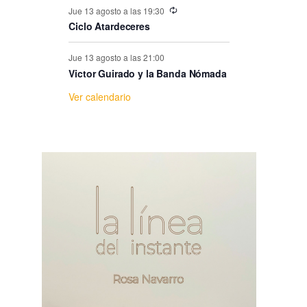
e
Jue 13 agosto a las 19:30
Ciclo Atardeceres
E
Jue 13 agosto a las 21:00
v
Victor Guirado y la Banda Nómada
Ver calendario
e
n
t
o
s