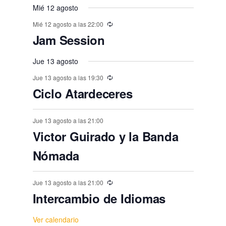
,
,
,
,
,
s
s
,
s
s
s
o
o
Mié 12 agosto
o
o
o
o
o
e
t
t
t
t
t
t
t
,
,
,
,
,
,
s
Mié 12 agosto a las 22:00
s
s
s
s
s
n
o
o
o
o
o
o
o
Jam Session
,
t
,
,
,
,
,
,
s
s
s
s
s
s
o
Jue 13 agosto
,
,
,
,
,
,
s
Jue 13 agosto a las 19:30
Ciclo Atardeceres
Jue 13 agosto a las 21:00
Victor Guirado y la Banda
Nómada
Jue 13 agosto a las 21:00
Intercambio de Idiomas
Ver calendario