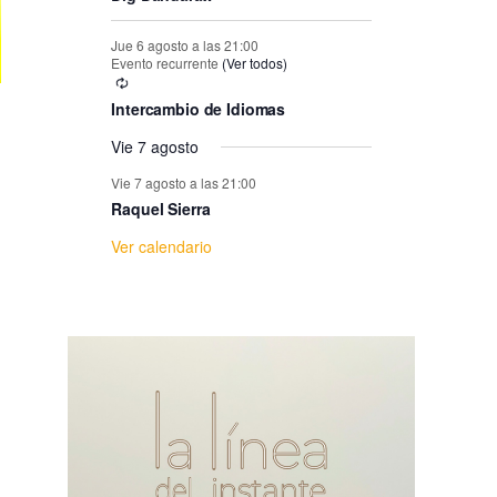
e
Jue 6 agosto a las 21:00
E
Evento recurrente
(Ver todos)
Intercambio de Idiomas
v
Vie 7 agosto
e
Vie 7 agosto a las 21:00
Raquel Sierra
n
Ver calendario
t
o
s