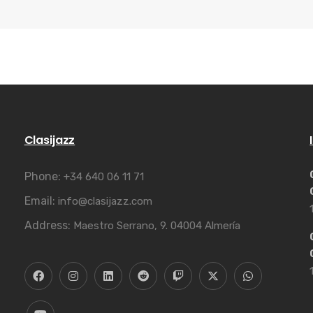
Clasijazz
Phone:
+34 640 06 11 71
Email:
info@clasijazz.com
Address:
Maestro Serrano, 9. 04004 Almería