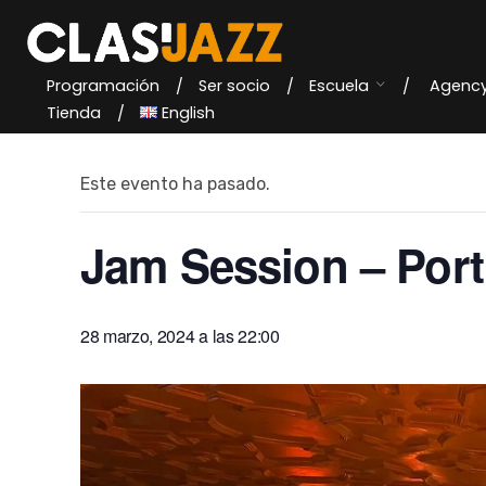
Skip
to
content
Programación
Ser socio
Escuela
Agenc
« Todos los Eventos
Tienda
English
Este evento ha pasado.
Jam Session – Port
28 marzo, 2024 a las 22:00