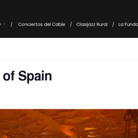
y
Conciertos del Cable
Clasijazz Rural
La Fund
 of Spain