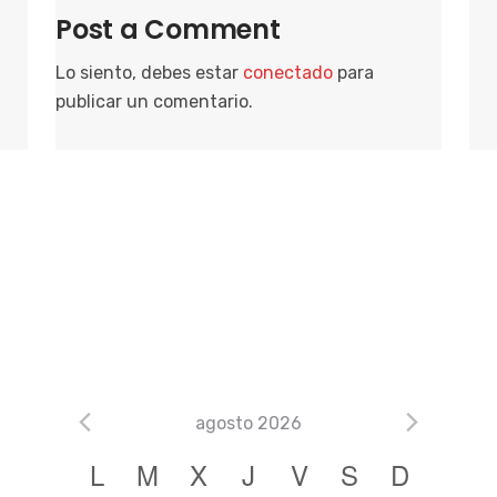
Post a Comment
Lo siento, debes estar
conectado
para
publicar un comentario.
agosto 2026
C
L
M
X
J
V
S
D