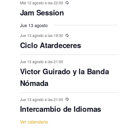
,
,
,
,
,
,
s
Mié 12 agosto a las 22:00
s
s
s
s
s
n
o
o
o
o
o
o
o
Jam Session
,
t
,
,
,
,
,
,
s
s
s
s
s
s
o
Jue 13 agosto
,
,
,
,
,
,
s
Jue 13 agosto a las 19:30
Ciclo Atardeceres
Jue 13 agosto a las 21:00
Victor Guirado y la Banda
Nómada
Jue 13 agosto a las 21:00
Intercambio de Idiomas
Ver calendario