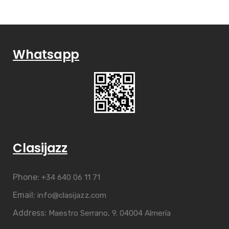
Whatsapp
Clasijazz
Phone:
+34 640 06 11 71
Email:
info@clasijazz.com
Address:
Maestro Serrano, 9. 04004 Almería