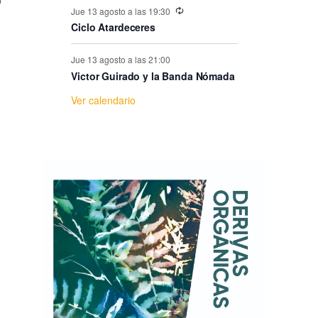
e
Jue 13 agosto a las 19:30
Ciclo Atardeceres
E
Jue 13 agosto a las 21:00
v
Victor Guirado y la Banda Nómada
Ver calendario
e
n
t
o
s