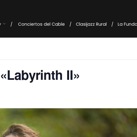
y
Conciertos del Cable
Clasijazz Rural
La Fund
«Labyrinth II»