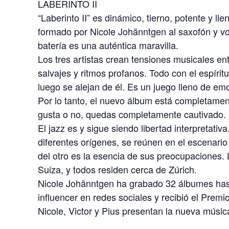
LABERINTO II
“Laberinto II” es dinámico, tierno, potente y ll
formado por Nicole Johänntgen al saxofón y vo
batería es una auténtica maravilla.
Los tres artistas crean tensiones musicales en
salvajes y ritmos profanos. Todo con el espírit
luego se alejan de él. Es un juego lleno de em
Por lo tanto, el nuevo álbum está completament
gusta o no, quedas completamente cautivado.
El jazz es y sigue siendo libertad interpretati
diferentes orígenes, se reúnen en el escenari
del otro es la esencia de sus preocupaciones. 
Suiza, y todos residen cerca de Zúrich.
Nicole Johänntgen ha grabado 32 álbumes hast
influencer en redes sociales y recibió el Prem
Nicole, Victor y Pius presentan la nueva música