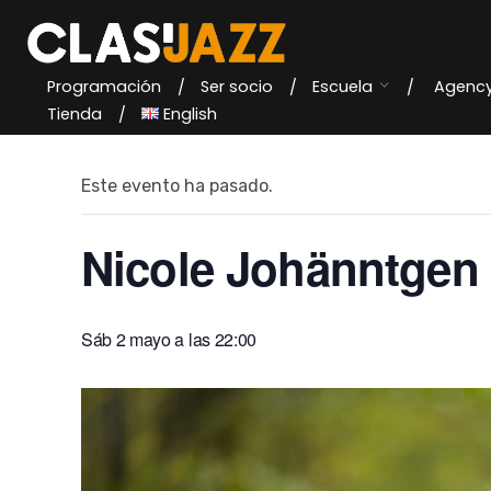
Skip
to
content
Programación
Ser socio
Escuela
Agenc
« Todos los Eventos
Tienda
English
Este evento ha pasado.
Nicole Johänntgen 
Sáb 2 mayo a las 22:00