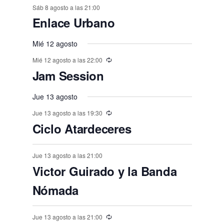
o
o
o
o
e
o
o
o
t
t
t
t
t
t
t
n
n
Sáb 8 agosto a las 21:00
n
n
n
n
n
,
,
e
e
,
,
,
e
e
e
e
e
E
,
s
,
,
s
s
s
Enlace Urbano
o
o
o
o
o
o
o
t
t
t
t
t
t
t
n
n
v
n
n
n
n
n
,
,
,
,
,
s
s
,
s
s
s
o
o
Mié 12 agosto
o
o
o
o
o
e
t
t
t
t
t
t
t
,
,
,
,
,
,
s
Mié 12 agosto a las 22:00
s
s
s
s
s
n
o
o
o
o
o
o
o
Jam Session
,
t
,
,
,
,
,
,
s
s
s
s
s
s
o
Jue 13 agosto
,
,
,
,
,
,
s
Jue 13 agosto a las 19:30
Ciclo Atardeceres
Jue 13 agosto a las 21:00
Victor Guirado y la Banda
Nómada
Jue 13 agosto a las 21:00