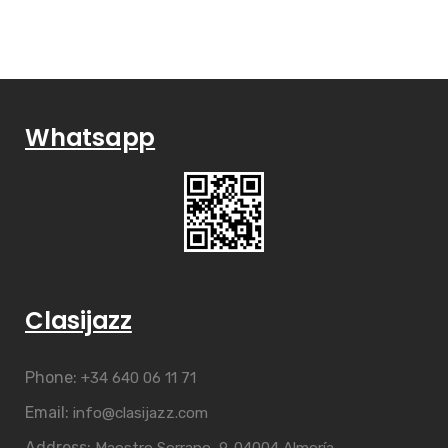
Whatsapp
Clasijazz
Phone:
+34 640 06 11 71
Email:
info@clasijazz.com
Address:
Maestro Serrano, 9. 04004 Almería