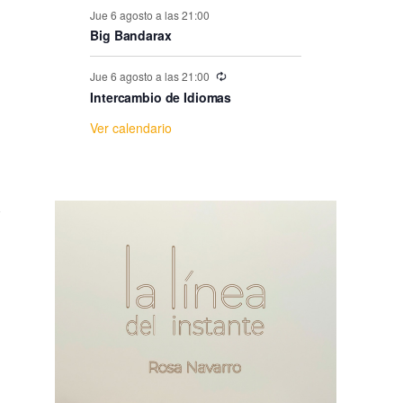
e
Jue 6 agosto a las 21:00
Big Bandarax
E
Jue 6 agosto a las 21:00
v
Intercambio de Idiomas
Ver calendario
e
n
t
o
s