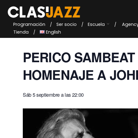
Skip
to
content
Programación
Ser socio
Escuela
Agenc
« Todos los Eventos
Tienda
English
PERICO SAMBEAT
HOMENAJE A JOH
Sáb 5 septiembre a las 22:00