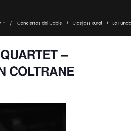
y
Conciertos del Cable
Clasijazz Rural
La Fund
 QUARTET –
N COLTRANE