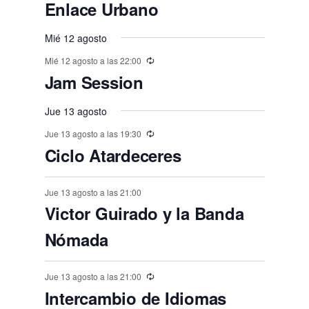
e
e
e
e
e
E
,
s
,
,
s
s
s
Enlace Urbano
o
o
o
o
o
o
o
t
t
t
t
t
t
t
n
n
v
n
n
n
n
n
,
,
,
,
,
s
s
,
s
s
s
o
o
Mié 12 agosto
o
o
o
o
o
e
t
t
t
t
t
t
t
,
,
,
,
,
,
s
Mié 12 agosto a las 22:00
s
s
s
s
s
n
o
o
o
o
o
o
o
Jam Session
,
t
,
,
,
,
,
,
s
s
s
s
s
s
o
Jue 13 agosto
,
,
,
,
,
,
s
Jue 13 agosto a las 19:30
Ciclo Atardeceres
Jue 13 agosto a las 21:00
Victor Guirado y la Banda
Nómada
Jue 13 agosto a las 21:00
Intercambio de Idiomas