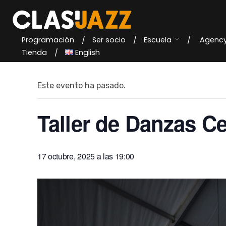
Skip
to
content
Programación
Ser socio
Escuela
Agenc
« Todos los Eventos
Tienda
English
Este evento ha pasado.
Taller de Danzas C
17 octubre, 2025 a las 19:00