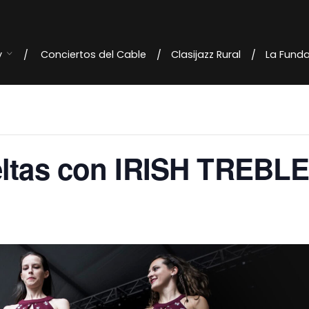
y
Conciertos del Cable
Clasijazz Rural
La Fund
eltas con IRISH TREBL