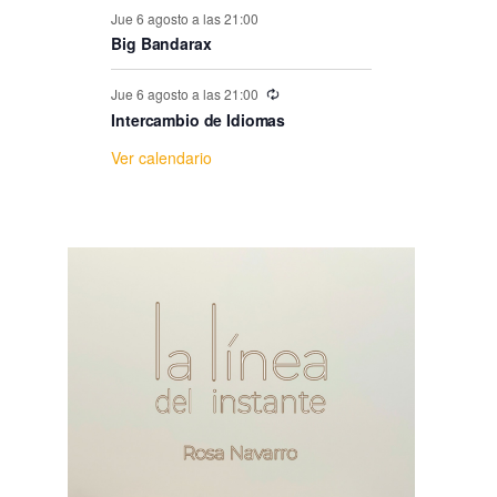
e
Jue 6 agosto a las 21:00
Big Bandarax
E
Jue 6 agosto a las 21:00
v
Intercambio de Idiomas
Ver calendario
e
n
t
o
s