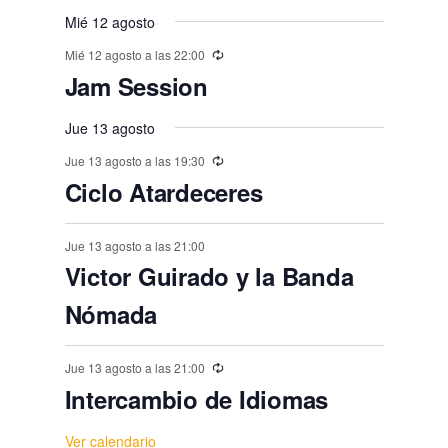
n
n
v
n
n
n
n
n
,
,
,
,
,
s
s
,
s
s
s
o
o
Mié 12 agosto
o
o
o
o
o
e
t
t
t
t
t
t
t
,
,
,
,
,
,
s
Mié 12 agosto a las 22:00
s
s
s
s
s
n
o
o
o
o
o
o
o
Jam Session
,
t
,
,
,
,
,
,
s
s
s
s
s
s
o
Jue 13 agosto
,
,
,
,
,
,
s
Jue 13 agosto a las 19:30
Ciclo Atardeceres
Jue 13 agosto a las 21:00
Victor Guirado y la Banda
Nómada
Jue 13 agosto a las 21:00
Intercambio de Idiomas
Ver calendario