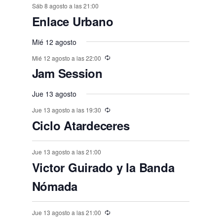
e
o
o
o
t
t
t
t
t
t
t
n
n
Sáb 8 agosto a las 21:00
n
n
n
n
n
,
,
e
e
,
,
,
e
e
e
e
e
E
,
s
,
,
s
s
s
Enlace Urbano
o
o
o
o
o
o
o
t
t
t
t
t
t
t
n
n
v
n
n
n
n
n
,
,
,
,
,
s
s
,
s
s
s
o
o
Mié 12 agosto
o
o
o
o
o
e
t
t
t
t
t
t
t
,
,
,
,
,
,
s
Mié 12 agosto a las 22:00
s
s
s
s
s
n
o
o
o
o
o
o
o
Jam Session
,
t
,
,
,
,
,
,
s
s
s
s
s
s
o
Jue 13 agosto
,
,
,
,
,
,
s
Jue 13 agosto a las 19:30
Ciclo Atardeceres
Jue 13 agosto a las 21:00
Victor Guirado y la Banda
Nómada
Jue 13 agosto a las 21:00