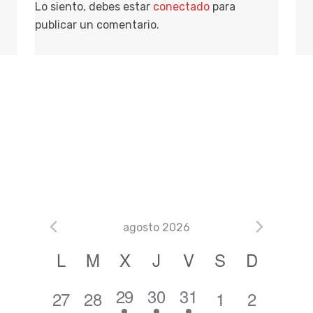
Lo siento, debes estar
conectado
para
publicar un comentario.
agosto 2026
C
L
M
X
J
V
S
D
a
1
2
2
29
30
31
0
0
0
0
27
28
1
2
l