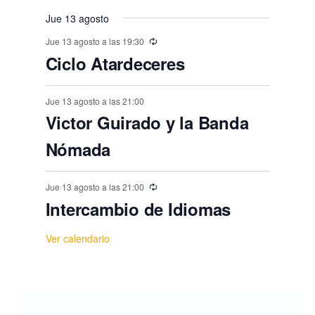
t
,
,
,
,
,
,
s
s
s
s
s
s
o
Jue 13 agosto
,
,
,
,
,
,
s
Jue 13 agosto a las 19:30
Ciclo Atardeceres
Jue 13 agosto a las 21:00
Victor Guirado y la Banda
Nómada
Jue 13 agosto a las 21:00
Intercambio de Idiomas
Ver calendario