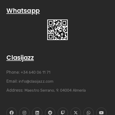
Whatsapp
Clasijazz
Phone:
+34 640 06 11 71
Email:
info@clasijazz.com
Address:
Maestro Serrano, 9. 04004 Almería