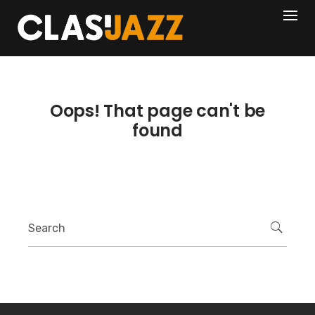
Skip
404
to
content
Oops! That page can't be
found