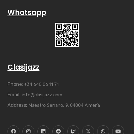
Whatsapp
Clasijazz
Phone:
+34 640 06 11 71
Email:
info@clasijazz.com
Address:
Maestro Serrano, 9. 04004 Almería