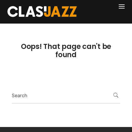
Skip
404
to
content
Oops! That page can't be
found