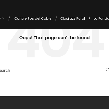
404
y
Conciertos del Cable
Clasijazz Rural
La Fund
Oops! That page can't be found