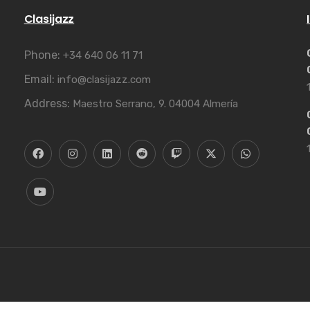
Clasijazz
Phone:
+34 640 06 11 71
Email:
info@clasijazz.com
Address:
Maestro Serrano, 9. 04004 Almería