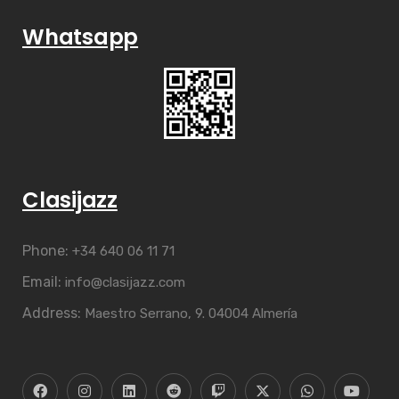
Whatsapp
Clasijazz
Phone:
+34 640 06 11 71
Email:
info@clasijazz.com
Address:
Maestro Serrano, 9. 04004 Almería