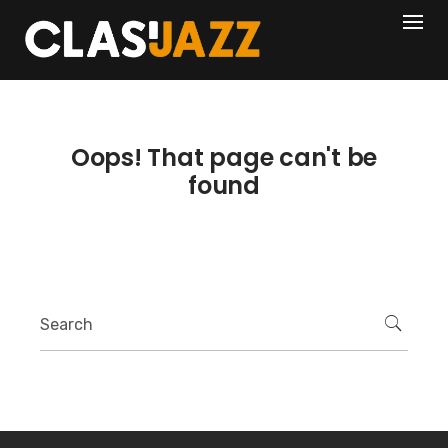
Skip
404
to
content
Oops! That page can't be
found