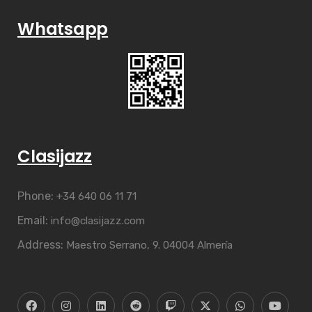
Whatsapp
Clasijazz
Phone:
+34 640 06 11 71
Email:
info@clasijazz.com
Address:
Maestro Serrano, 9. 04004 Almería