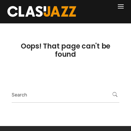
Skip
404
to
content
Oops! That page can't be
found