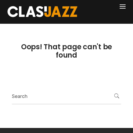
Skip
404
to
content
Oops! That page can't be
found