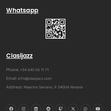
Whatsapp
Clasijazz
Phone:
+34 640 06 11 71
Email:
info@clasijazz.com
Address:
Maestro Serrano, 9. 04004 Almería