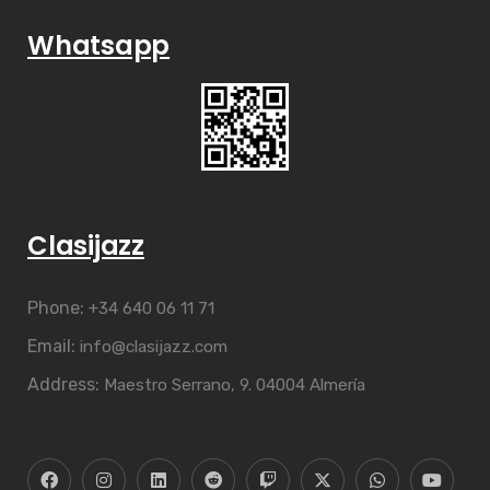
Whatsapp
Clasijazz
Phone:
+34 640 06 11 71
Email:
info@clasijazz.com
Address:
Maestro Serrano, 9. 04004 Almería