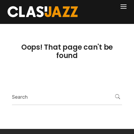
Skip
404
to
content
Oops! That page can't be
found