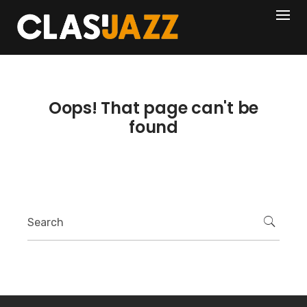
Skip
404
to
content
Oops! That page can't be
found