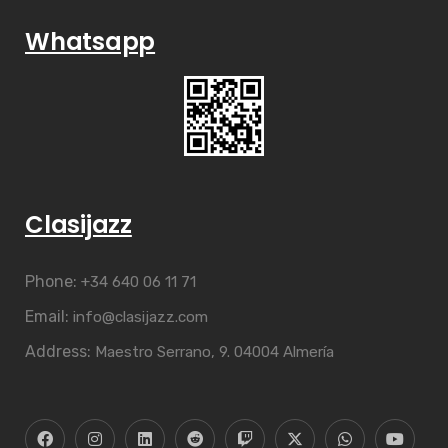
Whatsapp
Clasijazz
Phone:
+34 640 06 11 71
Email:
info@clasijazz.com
Address:
Maestro Serrano, 9. 04004 Almería