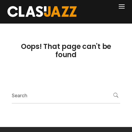
Skip
404
to
content
Oops! That page can't be
found