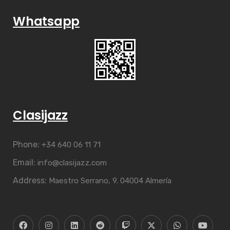
Whatsapp
Clasijazz
Phone:
+34 640 06 11 71
Email:
info@clasijazz.com
Address:
Maestro Serrano, 9. 04004 Almería