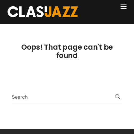
Skip
404
to
content
Oops! That page can't be
found