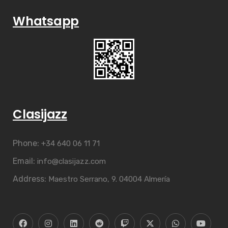
Whatsapp
Clasijazz
Phone:
+34 640 06 11 71
Email:
info@clasijazz.com
Address:
Maestro Serrano, 9. 04004 Almería