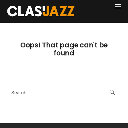
Skip
404
to
content
Oops! That page can't be
found