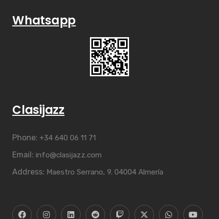
Whatsapp
Clasijazz
Phone:
+34 640 06 11 71
Email:
info@clasijazz.com
Address:
Maestro Serrano, 9. 04004 Almería