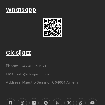
Whatsapp
Clasijazz
Phone:
+34 640 06 11 71
Email:
info@clasijazz.com
Address:
Maestro Serrano, 9. 04004 Almería