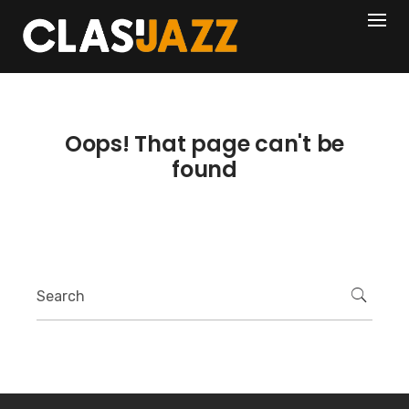
Skip
404
to
content
Oops! That page can't be
found