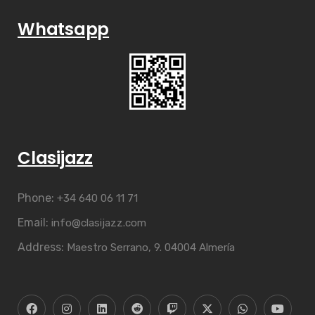
Whatsapp
Clasijazz
Phone:
+34 640 06 11 71
Email:
info@clasijazz.com
Address:
Maestro Serrano, 9. 04004 Almería