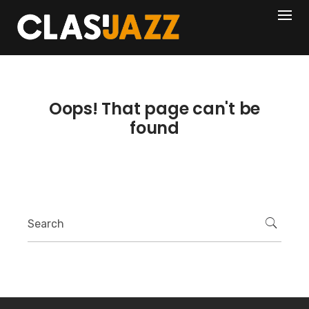
Skip
404
to
content
Oops! That page can't be
found