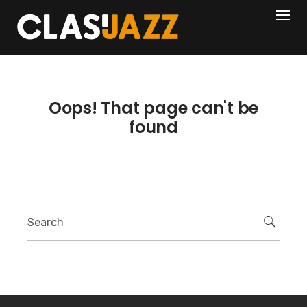
Skip
404
to
content
Oops! That page can't be
found