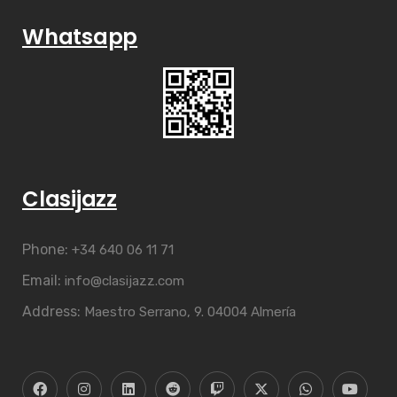
Whatsapp
Clasijazz
Phone:
+34 640 06 11 71
Email:
info@clasijazz.com
Address:
Maestro Serrano, 9. 04004 Almería