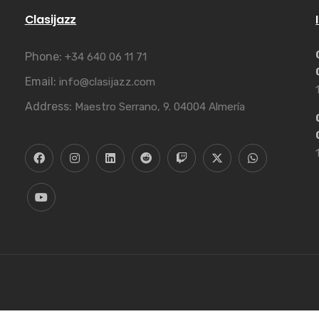
Clasijazz
Phone:
+34 640 06 11 71
Email:
info@clasijazz.com
Address:
Maestro Serrano, 9. 04004 Almería