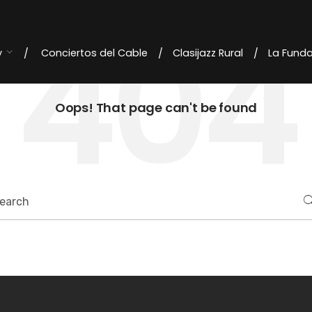
404
y
Conciertos del Cable
Clasijazz Rural
La Fund
Oops! That page can't be found