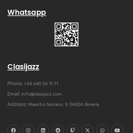
Whatsapp
Clasijazz
Phone:
+34 640 06 11 71
Email:
info@clasijazz.com
Address:
Maestro Serrano, 9. 04004 Almería