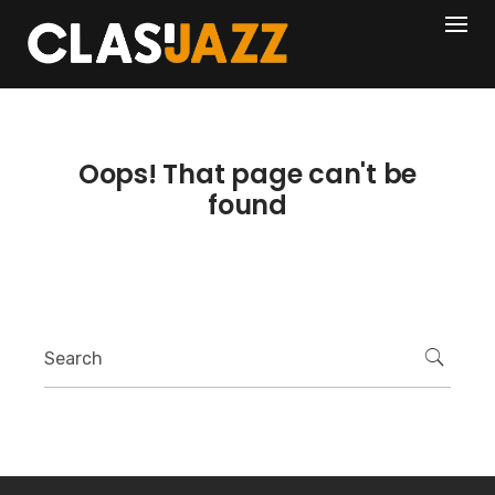
Skip
404
to
content
Oops! That page can't be
found