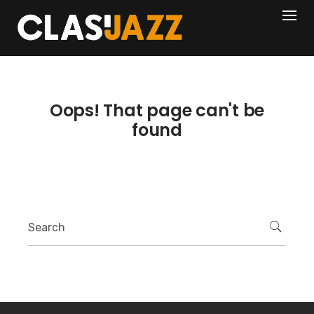
Skip
404
to
content
Oops! That page can't be
found