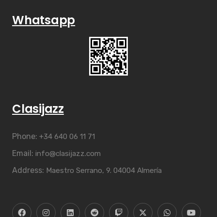
Whatsapp
Clasijazz
Phone:
+34 640 06 11 71
Email:
info@clasijazz.com
Address:
Maestro Serrano, 9. 04004 Almería