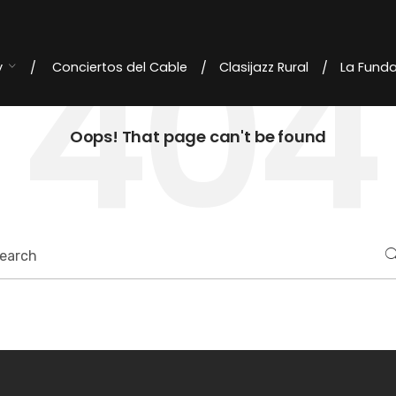
404
y
Conciertos del Cable
Clasijazz Rural
La Fund
Oops! That page can't be found