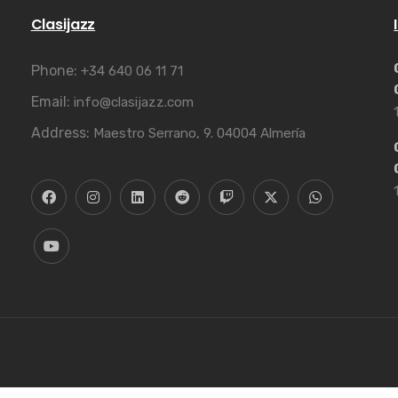
Clasijazz
Phone:
+34 640 06 11 71
Email:
info@clasijazz.com
Address:
Maestro Serrano, 9. 04004 Almería