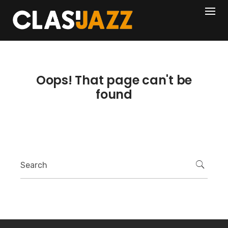
Skip
404
to
content
Oops! That page can't be
found