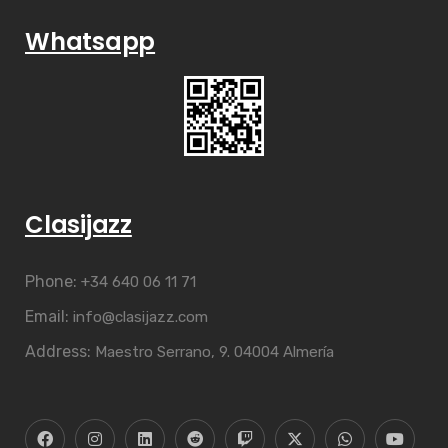
Whatsapp
Clasijazz
Phone:
+34 640 06 11 71
Email:
info@clasijazz.com
Address:
Maestro Serrano, 9. 04004 Almería