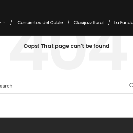
404
y
Conciertos del Cable
Clasijazz Rural
La Fund
Oops! That page can't be found