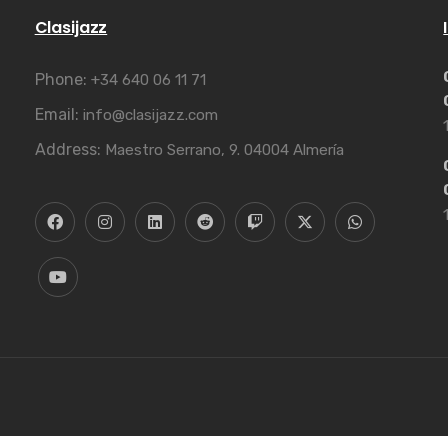
Clasijazz
Phone:
+34 640 06 11 71
Email:
info@clasijazz.com
Address:
Maestro Serrano, 9. 04004 Almería