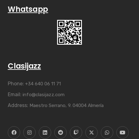
Whatsapp
Clasijazz
Phone:
+34 640 06 11 71
Email:
info@clasijazz.com
Address:
Maestro Serrano, 9. 04004 Almería