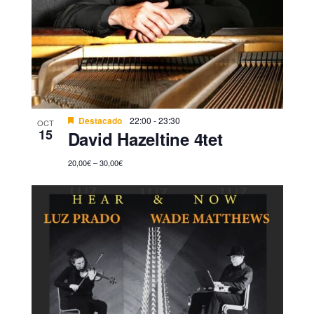
Destacado
22:00
-
23:30
OCT
15
David Hazeltine 4tet
20,00€ – 30,00€