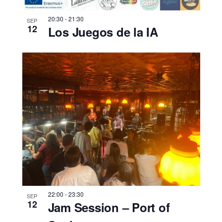
s
t
20:30
-
21:30
SEP
12
Los Juegos de la IA
a
s
d
e
E
v
e
n
t
o
22:00
-
23:30
SEP
s
12
Jam Session – Port of