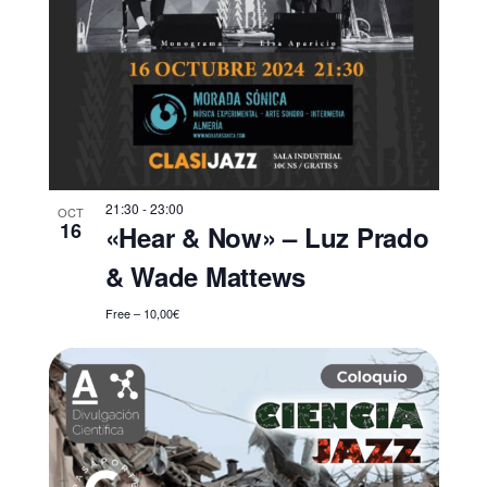
21:30
-
23:00
OCT
16
«Hear & Now» – Luz Prado
& Wade Mattews
Free – 10,00€