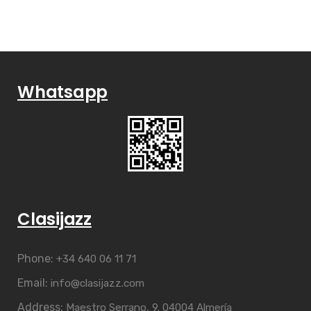
Whatsapp
Clasijazz
Phone:
+34 640 06 11 71
Email:
info@clasijazz.com
Address:
Maestro Serrano, 9. 04004 Almería