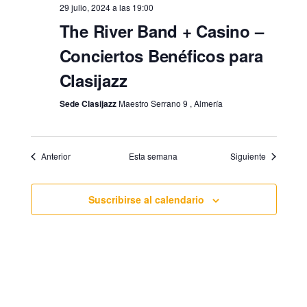
n
e
29 julio, 2024 a las 19:00
r
i
f
d
v
The River Band + Casino –
i
e
e
e
i
o
n
c
Conciertos Benéficos para
s
b
r
t
h
Clasijazz
t
e
a
ú
a
.
Sede Clasijazz
Maestro Serrano 9 , Almería
s
s
q
d
u
e
Anterior
Esta semana
Siguiente
E
e
v
d
Suscribirse al calendario
e
a
n
y
t
v
o
i