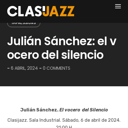
Skip
to
content
IMPRESSIONS
Julián Sánchez: el v
ocero del silencio
-
6 ABRIL, 2024
-
0 COMMENTS
Julián Sánchez.
El vocero del Silencio
Clasijazz. Sala Industrial. Sábado, 6 de abril de 2024.
21:00 H