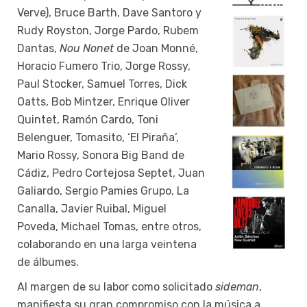
Verve), Bruce Barth, Dave Santoro y
Rudy Royston, Jorge Pardo, Rubem
Dantas,
Nou Nonet
de Joan Monné,
Horacio Fumero Trio, Jorge Rossy,
Paul Stocker, Samuel Torres, Dick
Oatts, Bob Mintzer, Enrique Oliver
Quintet, Ramón Cardo, Toni
Belenguer, Tomasito, ‘El Piraña’,
Mario Rossy, Sonora Big Band de
Cádiz, Pedro Cortejosa Septet, Juan
Galiardo, Sergio Pamies Grupo, La
Canalla, Javier Ruibal, Miguel
Poveda, Michael Tomas, entre otros,
colaborando en una larga veintena
de álbumes.
Al margen de su labor como solicitado
sideman
,
manifiesta su gran compromiso con la música a