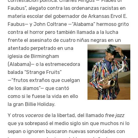
contestación política. Charles Mingus —“Flabes of
Faubus”, alegato contra las ordenanzas racistas en
materia escolar del gobernador de Arkansas Ervol E.
Faubus— y John Coltrane —“Alabama” hermoso grito
contra el horror pero también llamada a la lucha
frente el asesinato de cuatro niñas negras en un
atentado
perpetrado en una
iglesia de Birmingham
(Alabama)— o la estremecedora
balada “Strange Fruits”
—“frutos extraños que cuelgan
de los álamos”— que cantó
como si le fuese la vida en ello
la gran Billie Holiday.
Y otros
voceros
de la libertad, del llamado
free jazz
que ya sobrepasó el medio siglo sin que muchos ni lo
sepan o ignoren buscaron nuevas sonoridades con