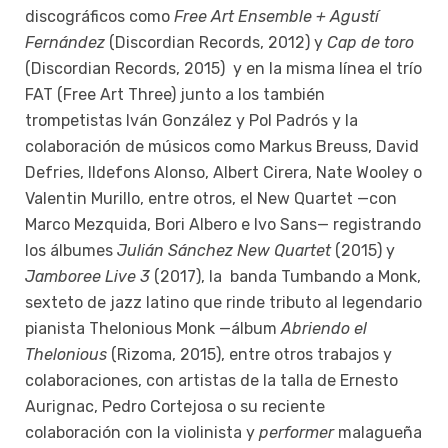
discográficos como
Free Art Ensemble + Agustí
Fernández
(Discordian Records, 2012) y
Cap de toro
(Discordian Records, 2015) y en la misma línea el trío
FAT (Free Art Three) junto a los también
trompetistas Iván González y Pol Padrós y la
colaboración de músicos como Markus Breuss, David
Defries, Ildefons Alonso, Albert Cirera, Nate Wooley o
Valentin Murillo, entre otros, el New Quartet —con
Marco Mezquida, Bori Albero e Ivo Sans— registrando
los álbumes
Julián Sánchez New Quartet
(2015) y
Jamboree
Live 3
(2017), la banda Tumbando a Monk,
sexteto de jazz latino que rinde tributo al legendario
pianista Thelonious Monk —álbum
Abriendo el
Thelonious
(Rizoma, 2015), entre otros trabajos y
colaboraciones, con artistas de la talla de Ernesto
Aurignac, Pedro Cortejosa o su reciente
colaboración con la violinista y
performer
malagueña