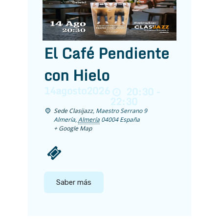
El Café Pendiente
con Hielo
14
agosto
2026
20:30 -
22:30
Sede Clasijazz
,
Maestro Serrano 9
Almería
,
Almería
04004
España
+ Google Map
Saber más