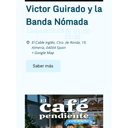
Victor Guirado y la
Banda Nómada
13
agosto
2026
21:00 -
22:30
El Cable Inglés
,
Ctra. de Ronda, 19,
Almería
,
04004
Spain
+ Google Map
Saber más