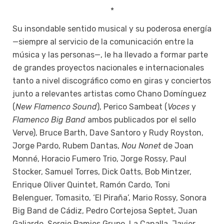
*
Su insondable sentido musical y su poderosa energía
—siempre al servicio de la comunicación entre la
música y las personas—, le ha llevado a formar parte
de grandes proyectos nacionales e internacionales
tanto a nivel discográfico como en giras y conciertos
junto a relevantes artistas como Chano Domínguez
(
New Flamenco Sound
), Perico Sambeat (
Voces
y
Flamenco Big Band
ambos publicados por el sello
Verve), Bruce Barth, Dave Santoro y Rudy Royston,
Jorge Pardo, Rubem Dantas,
Nou Nonet
de Joan
Monné, Horacio Fumero Trio, Jorge Rossy, Paul
Stocker, Samuel Torres, Dick Oatts, Bob Mintzer,
Enrique Oliver Quintet, Ramón Cardo, Toni
Belenguer, Tomasito, ‘El Piraña’, Mario Rossy, Sonora
Big Band de Cádiz, Pedro Cortejosa Septet, Juan
Galiardo, Sergio Pamies Grupo, La Canalla, Javier