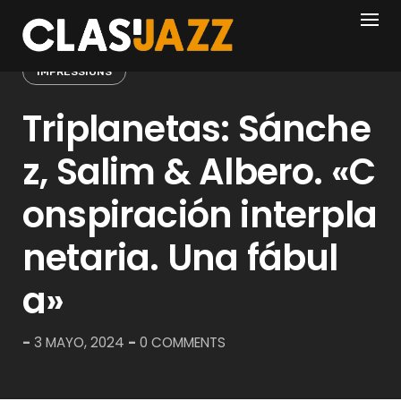
Skip
to
content
IMPRESSIONS
Triplanetas: Sánche
z, Salim & Albero. «C
onspiración interpla
netaria. Una fábul
a»
-
3 MAYO, 2024
-
0 COMMENTS