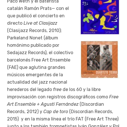
Paco Weth y el baterísta
catalán Ramón Prats— con el
que publicó el concierto en
directo
Live at Clasijazz
(Clasijazz Records, 2010);
Parkeland Nonet (álbum
homónimo publicado por
Sedajazz Records), el colectivo
barcelonés Free Art Ensemble
(FAE) que aglutina grandes
músicos emergentes de la
actualidad del jazz nacional
herederos del legado
free
de los 60 y la libre
improvisación con registros discográficos como
Free
Art Ensemble + Agustí Fernández
(Discordian
Records, 2012) y
Cap de toro
(Discordian Records,
2015) y en la misma línea el trío FAT (Free Art Three)
junto a los también trompetistas Iván González y Pol