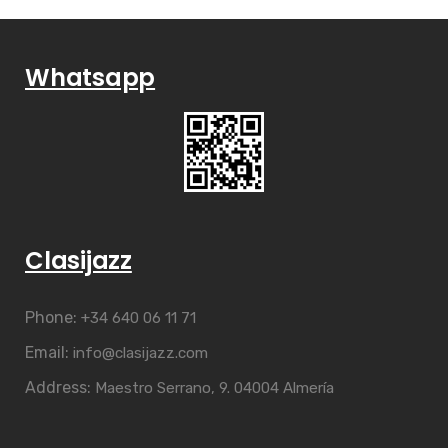
Whatsapp
Clasijazz
Phone:
+34 640 06 11 71
Email:
info@clasijazz.com
Address:
Maestro Serrano, 9. 04004 Almería