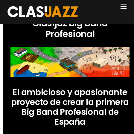
Skip
to
content
Clasijaz Big band
Profesional
El ambicioso y apasionante
proyecto de crear la primera
Big Band Profesional de
España