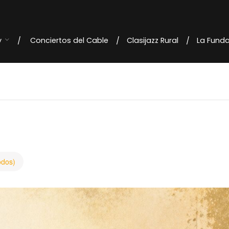
y
Conciertos del Cable
Clasijazz Rural
La Fund
odos)