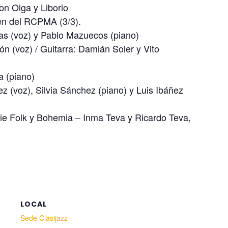
on Olga y Liborio
ven del RCPMA (3/3).
ejas (voz) y Pablo Mazuecos (piano)
n (voz) / Guitarra: Damián Soler y Vito
a (piano)
z (voz), Silvia Sánchez (piano) y Luis Ibáñez
ndie Folk y Bohemia – Inma Teva y Ricardo Teva,
LOCAL
Sede Clasijazz