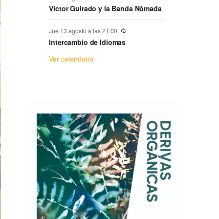
e
Victor Guirado y la Banda Nómada
E
Jue 13 agosto a las 21:00
Intercambio de Idiomas
v
Ver calendario
e
n
t
o
s