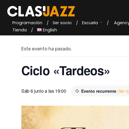
Skip
to
content
Programación
Ser socio
Escuela
Agenc
« Todos los Eventos
Tienda
English
Este evento ha pasado.
Ciclo «Tardeos»
Sáb 6 junio a las 19:00
Evento recurrente
(Ver t