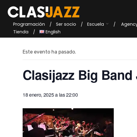
Skip
to
content
Programación
Ser socio
Escuela
Agenc
« Todos los Eventos
Tienda
English
Este evento ha pasado.
Clasijazz Big Band
18 enero, 2025 a las 22:00