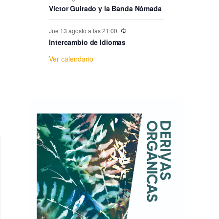
e
Victor Guirado y la Banda Nómada
E
Jue 13 agosto a las 21:00
Intercambio de Idiomas
v
Ver calendario
e
n
t
o
s