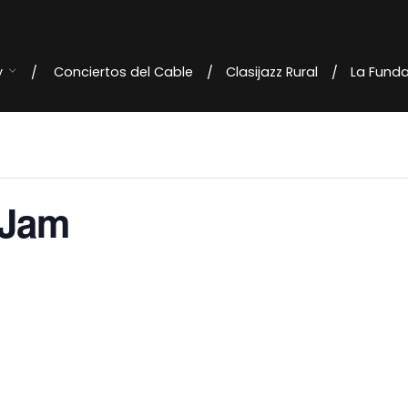
y
Conciertos del Cable
Clasijazz Rural
La Fund
 Jam