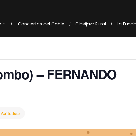
y
Conciertos del Cable
Clasijazz Rural
La Fund
Combo) – FERNANDO
(Ver todos)