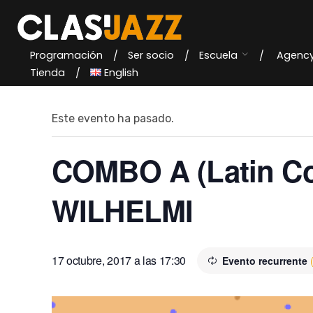
Skip
to
content
Programación
Ser socio
Escuela
Agenc
« Todos los Eventos
Tienda
English
Este evento ha pasado.
COMBO A (Latin 
WILHELMI
17 octubre, 2017 a las 17:30
Evento recurrente