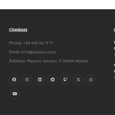
Clasijazz
Phone:
+34 640 06 11 71
Email:
info@clasijazz.com
Address:
Maestro Serrano, 9. 04004 Almería