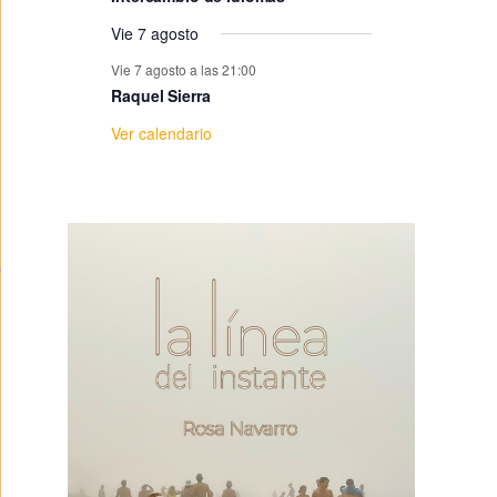
e
Vie 7 agosto
E
Vie 7 agosto a las 21:00
Raquel Sierra
v
Ver calendario
e
n
t
o
s